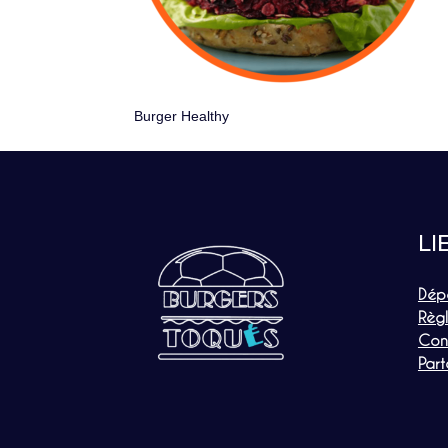
Burger Healthy
LI
Dép
Règ
Con
Part